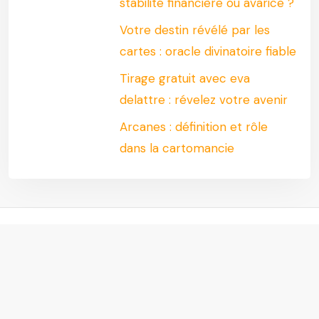
stabilité financière ou avarice ?
Votre destin révélé par les
cartes : oracle divinatoire fiable
Tirage gratuit avec eva
delattre : révelez votre avenir
Arcanes : définition et rôle
dans la cartomancie
Laissez les voyants dévoiler votre avenir pour un futur plus
serein.
Plan du site