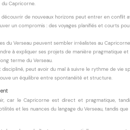
é du Capricorne.
 découvrir de nouveaux horizons peut entrer en conflit 
trouver un compromis : des voyages planifiés et courts pou
les du Verseau peuvent sembler irréalistes au Capricorne
dre à expliquer ses projets de manière pragmatique et à
 long terme du Verseau.
 discipliné, peut avoir du mal à suivre le rythme de vie s
ouve un équilibre entre spontanéité et structure.
rent
r, car le Capricorne est direct et pragmatique, tandis
lités et les nuances du langage du Verseau, tandis que le 