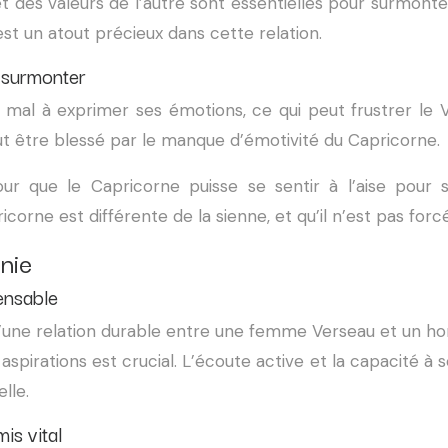
 des valeurs de l’autre sont essentielles pour surmonte
est un atout précieux dans cette relation.
à surmonter
du mal à exprimer ses émotions, ce qui peut frustrer l
eut être blessé par le manque d’émotivité du Capricorne.
our que le Capricorne puisse se sentir à l’aise pour 
orne est différente de la sienne, et qu’il n’est pas fo
onie
ensable
d’une relation durable entre une femme Verseau et un 
 aspirations est crucial. L’écoute active et la capacité 
lle.
is vital