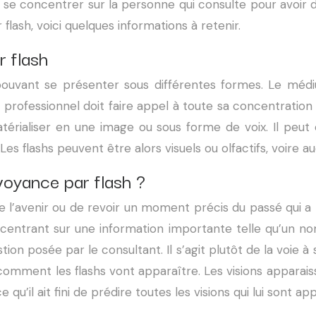
e se concentrer sur la personne qui consulte pour avoir 
lash, voici quelques informations à retenir.
r flash
pouvant se présenter sous différentes formes. Le médi
 professionnel doit faire appel à toute sa concentration
matérialiser en une image ou sous forme de voix. Il peu
s flashs peuvent être alors visuels ou olfactifs, voire aud
oyance par flash ?
 l’avenir ou de revoir un moment précis du passé qui a
concentrant sur une information importante telle qu’un 
tion posée par le consultant. Il s’agit plutôt de la voie à
comment les flashs vont apparaître. Les visions apparais
u’il ait fini de prédire toutes les visions qui lui sont ap