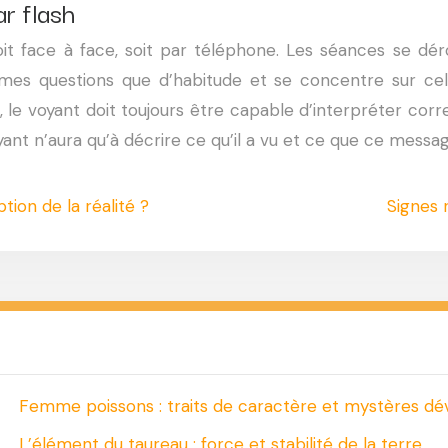
r flash
oit face à face, soit par téléphone. Les séances se d
es questions que d’habitude et se concentre sur celles
, le voyant doit toujours être capable d’interpréter cor
oyant n’aura qu’à décrire ce qu’il a vu et ce que ce messa
ion de la réalité ?
Signes 
Femme poissons : traits de caractère et mystères dév
L’élément du taureau : force et stabilité de la terre